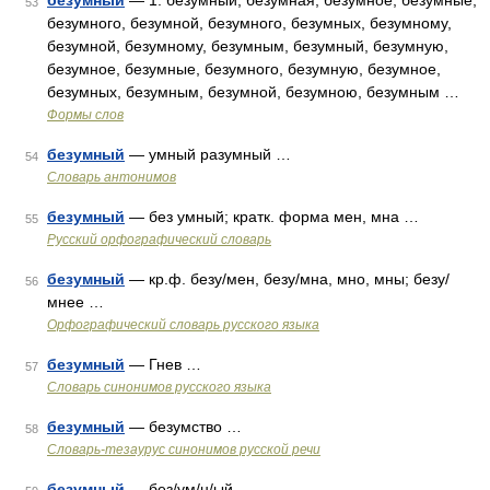
безумный
— 1. безумный, безумная, безумное, безумные,
53
безумного, безумной, безумного, безумных, безумному,
безумной, безумному, безумным, безумный, безумную,
безумное, безумные, безумного, безумную, безумное,
безумных, безумным, безумной, безумною, безумным …
Формы слов
безумный
— умный разумный …
54
Словарь антонимов
безумный
— без умный; кратк. форма мен, мна …
55
Русский орфографический словарь
безумный
— кр.ф. безу/мен, безу/мна, мно, мны; безу/
56
мнее …
Орфографический словарь русского языка
безумный
— Гнев …
57
Словарь синонимов русского языка
безумный
— безумство …
58
Словарь-тезаурус синонимов русской речи
безумный
— без/ум/н/ый …