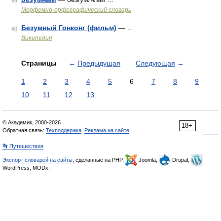
59
Морфемно-орфографический словарь
Безумный Гонконг (фильм)
— …
60
Википедия
Страницы
←
Предыдущая
Следующая
→
1
2
3
4
5
6
7
8
9
10
11
12
13
© Академик, 2000-2026
18+
Обратная связь:
Техподдержка
,
Реклама на сайте
👣 Путешествия
Экспорт словарей на сайты
, сделанные на PHP,
Joomla,
Drupal,
WordPress, MODx.